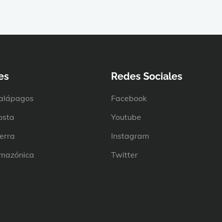
es
Redes Sociales
alápagos
Facebook
osta
Youtube
erra
Instagram
mazónica
Twitter