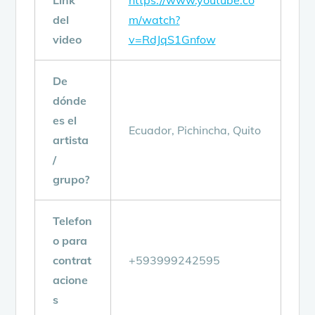
del
m/watch?
video
v=RdJqS1Gnfow
De
dónde
es el
Ecuador, Pichincha, Quito
artista
/
grupo?
Telefon
o para
contrat
+593999242595
acione
s