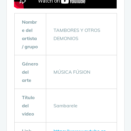
Nombr
e del
TAMBORES Y OTROS
artista
DEMONIOS
/ grupo
Género
del
MÚSICA FÚSION
arte
Título
del
Sambarele
video
Link
https://www.youtube.co